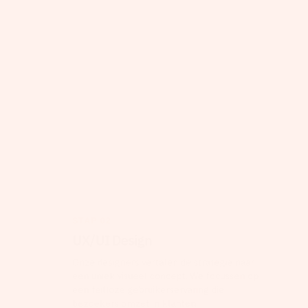
STAP 02
UX/UI Design
Onze designers vertalen de strategie naar
een uniek visueel concept. We focussen op
een feilloze gebruikerservaring die
bezoekers omzet in klanten.