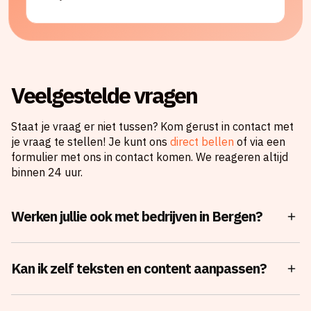
Veelgestelde vragen
Staat je vraag er niet tussen? Kom gerust in contact met
je vraag te stellen! Je kunt ons
direct bellen
of via een
formulier met ons in contact komen. We reageren altijd
binnen 24 uur.
Werken jullie ook met bedrijven in Bergen?
Ja, Marketing Shift helpt bedrijven in Bergen en
omstreken. We bouwen graag persoonlijke relaties
Kan ik zelf teksten en content aanpassen?
op en denken strategisch mee om jouw lokale en
landelijke online zichtbaarheid optimaal te
Ja! Je krijgt volledige controle. Om je te helpen,
vergroten.
kunnen we een persoonlijke Loom-video maken met