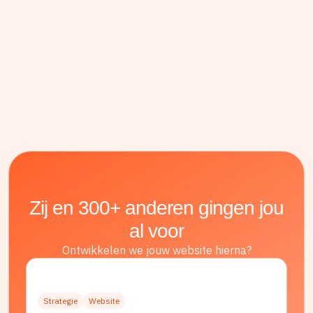
Zij en 300+ anderen gingen jou
al voor
Ontwikkelen we jouw website hierna?
Strategie
Website