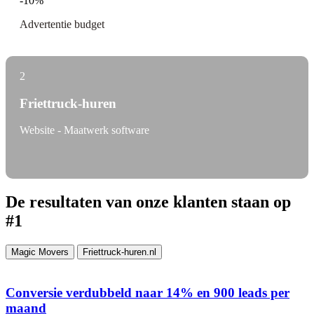
-10%
Advertentie budget
2
Friettruck-huren
Website - Maatwerk software
De resultaten van onze klanten staan op
#1
Magic Movers
Friettruck-huren.nl
Conversie verdubbeld naar 14% en 900 leads per
maand