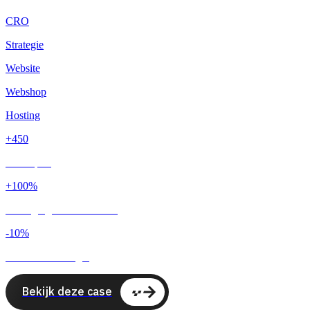
CRO
Strategie
Website
Webshop
Hosting
+450
Leads p/m
+100%
Verhoging conversie ratio
-10%
Advertentie budget
Bekijk deze case