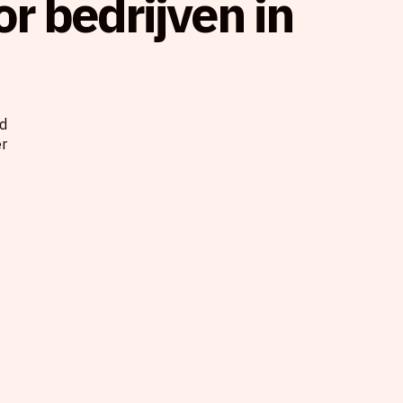
r bedrijven in
id
er