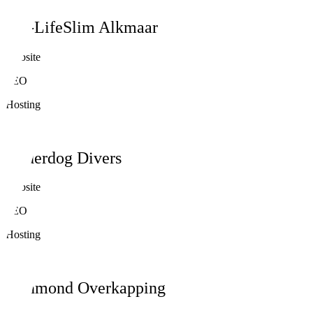
My-LifeSlim Alkmaar
Website
SEO
Hosting
Underdog Divers
Website
SEO
Hosting
Rijnmond Overkapping