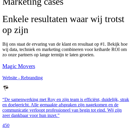
Marketing cases
Enkele resultaten waar wij trotst
op zijn
Bij ons staat de ervaring van de klant en resultaat op #1. Bekijk hoe
wij data, techniek en marketing combineren voor keiharde ROI om
zo onze partners op lange termijn te laten groeien.
Magic Movers
Website - Rebranding
“De samenwerking met Roy en zijn team is efficiënt, duidelijk, strak
en doelgericht. Alle gemaakte afspraken zijn nagekomen en de
communicatie verloopt professioneel van begin tot eind. Wij zijn
zeer dankbaar voor hun inzet.”
450